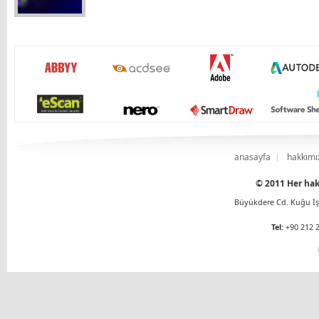
anasayfa
hakkımı
© 2011 Her hakk
Büyükdere Cd. Kuğu İş 
Tel:
+90 212 