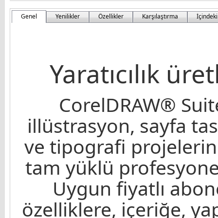
Genel
Yenilikler
Özellikler
Karşılaştırma
İçindeki
Yaratıcılık üre
CorelDRAW® Suite
illüstrasyon, sayfa t
ve tipografi projelerin
tam yüklü profesyonel
Uygun fiyatlı abon
özelliklere, içeriğe, y