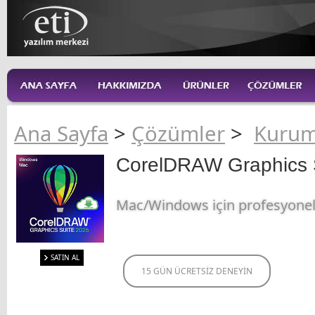
Ana Sayfa
>
Çözümler
>
Kurum
CorelDRAW Graphics 
Mac/Windows için profesyonel g
SATIN AL
15 GÜN ÜCRETSİZ DENEYİN