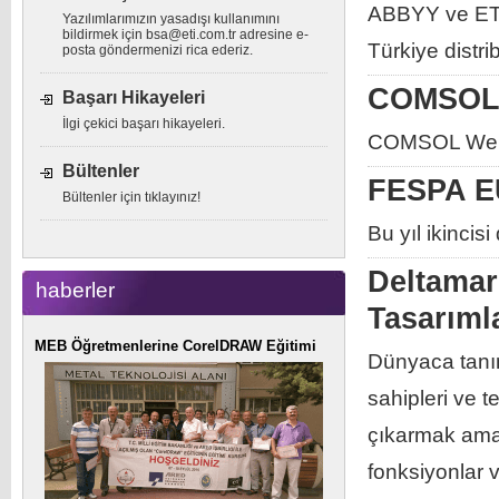
ABBYY ve ETİ B
Yazılımlarımızın yasadışı kullanımını
bildirmek için
bsa@eti.com.tr
adresine e-
Türkiye distri
posta göndermenizi rica ederiz.
COMSOL E
Başarı Hikayeleri
İlgi çekici başarı hikayeleri.
COMSOL Webin
Bültenler
FESPA EU
Bültenler için tıklayınız!
Bu yıl ikinci
Deltamar
haberler
Tasarıml
MEB Öğretmenlerine CorelDRAW Eğitimi
Dünyaca tanın
sahipleri ve t
çıkarmak ama
fonksiyonlar v