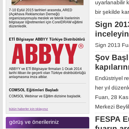
uyarlanabilir 
7-10 Eylül 2015 tarihleri arasında, ARED
bir şekilde ka
(Açıkhava Reklamcıları Derneği)
organizasyonuyla meslek ve teknik liselerinin
bilgisayar öğretmenleri için CorelDRAW eğitimi
Sign 201
düzenledik.
inceleyin
ETİ Bilgisayar ABBYY Türkiye Distribütörü
Sign 2013 Fua
Şov Başl
kapıları
ABBYY ve ETİ Bilgisayar firmaları 1 Ocak 2014
tarihi itibarı ile geçerli olan Türkiye distribütörlüğü
anlaşmasına imza attılar.
Endüstriyel re
her yıl düzen
COMSOL Eğitimleri Başladı
COMSOL Webinar ve Eğitim dizisine başladık.
Fuarı, 28 Kas
Merkezi Beylik
bütün haberler için tıklayınız
FESPA Eur
görüş ve önerileriniz
fuarın a