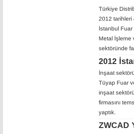
Türkiye Distr
2012 tarihler
İstanbul Fuar
Metal İşleme v
sektöründe faa
2012 İst
İnşaat sektör
Tüyap Fuar ve
inşaat sektör
firmasını tem
yaptık.
ZWCAD Y