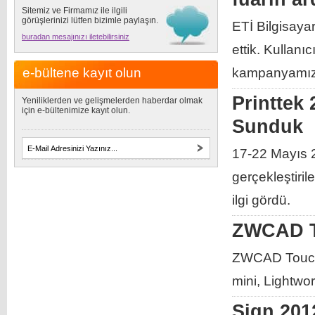
Sitemiz ve Firmamız ile ilgili
görüşlerinizi lütfen bizimle paylaşın.
ETİ Bilgisaya
buradan mesajınızı iletebilirsiniz
ettik. Kullanı
e-bültene kayıt olun
kampanyamızı 
Printtek
Yeniliklerden ve gelişmelerden haberdar olmak
için e-bültenimize kayıt olun.
Sunduk
17-22 Mayıs 
gerçekleştiril
ilgi gördü.
ZWCAD T
ZWCAD Touch k
mini, Lightwo
Sign 2012