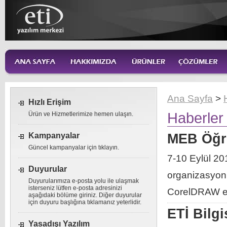
Ana Sayfa
>
Hızlı Erişim
Haberler
Ürün ve Hizmetlerimize hemen ulaşın.
Kampanyalar
MEB Öğr
Güncel kampanyalar için tıklayın.
7-10 Eylül 20
Duyurular
organizasyonuy
Duyurularımıza e-posta yolu ile ulaşmak
isterseniz lütfen e-posta adresinizi
CorelDRAW eğ
aşağıdaki bölüme giriniz. Diğer duyurular
için duyuru başlığına tıklamanız yeterlidir.
ETİ Bilg
Yasadışı Yazılım