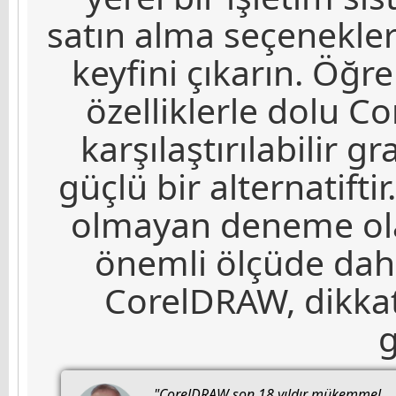
satın alma seçenekler
keyfini çıkarın. Öğr
özelliklerle dolu C
karşılaştırılabilir g
güçlü bir alternatifti
olmayan deneme ola
önemli ölçüde daha
CorelDRAW, dikkat
g
"CorelDRAW son 18 yıldır mükemmel