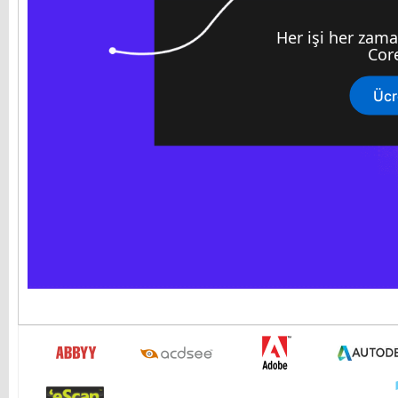
Her işi her zam
Cor
Ücr