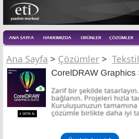
Ana Sayfa
>
Çözümler
>
Teksti
CorelDRAW Graphics S
Zarif bir şekilde tasarlayın
bağlanın. Projeleri hızla 
Kuruluşunuzun tamamına d
çözümle birlikte daha iyi t
SATIN AL