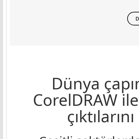
D
Dünya çapın
CorelDRAW ile y
çıktıların