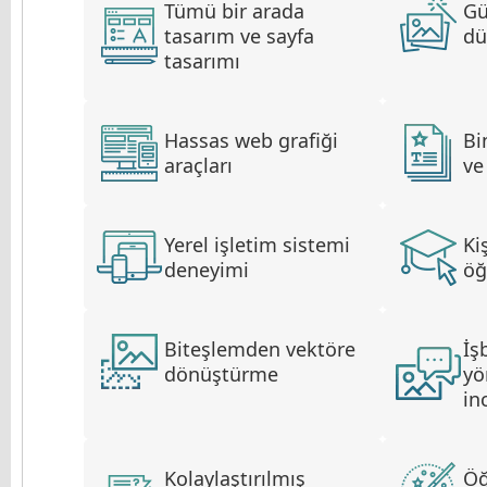
Tümü bir arada
Gü
tasarım ve sayfa
dü
tasarımı
Hassas web grafiği
Bi
araçları
ve
Yerel işletim sistemi
Ki
deneyimi
öğ
Biteşlemden vektöre
İş
dönüştürme
yö
in
Kolaylaştırılmış
Öğ