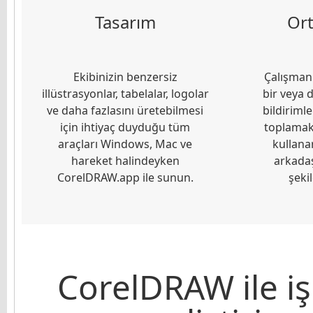
Tasarım
Ort
Ekibinizin benzersiz
Çalışman
illüstrasyonlar, tabelalar, logolar
bir veya d
ve daha fazlasını üretebilmesi
bildiriml
için ihtiyaç duyduğu tüm
toplamak
araçları Windows, Mac ve
kullana
hareket halindeyken
arkadaş
CorelDRAW.app ile sunun.
şeki
CorelDRAW ile işi