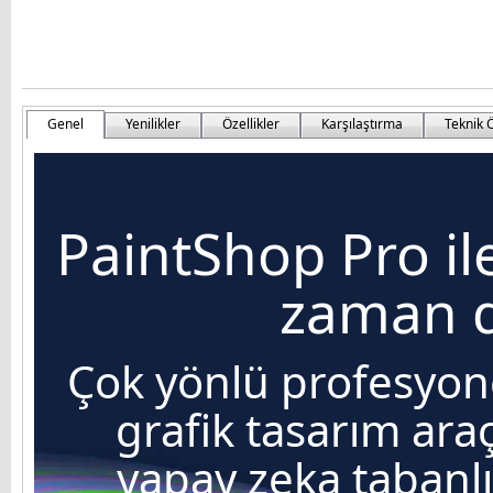
Genel
Yenilikler
Özellikler
Karşılaştırma
Teknik Ö
PaintShop Pro ile
zaman d
Çok yönlü profesyo
grafik tasarım ara
yapay zeka tabanl