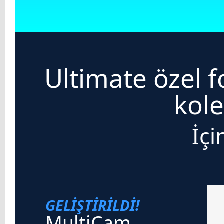
Ultimate özel 
kol
İçi
GELİŞTİRİLDİ!
MultiCam