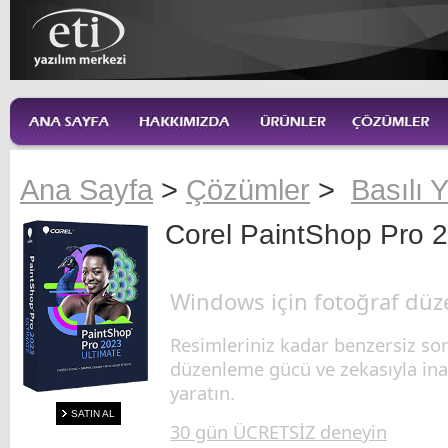
Ana Sayfa
>
Çözümler
>
Basılı Y
Corel PaintShop Pro 2
Windows için fotoğraf düz
Resimleriniz kadar benzersiz son
düzenleme gücü ve zekasıyla ina
yaratın.
SATIN AL
30 gün ÜCRETSİZ deneyin