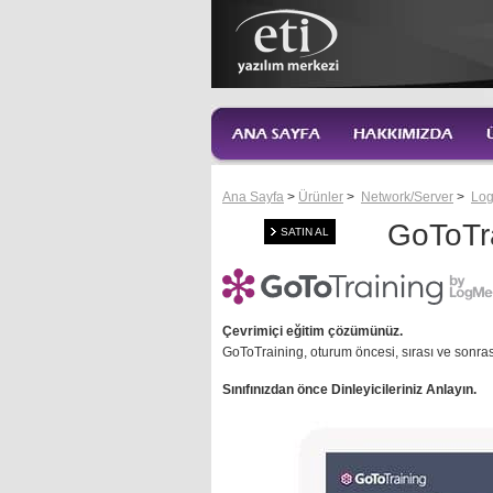
Ana Sayfa
>
Ürünler
>
Network/Server
>
Lo
GoToTr
SATIN AL
Çevrimiçi eğitim çözümünüz.
GoToTraining, oturum öncesi, sırası ve sonra
Sınıfınızdan önce Dinleyicileriniz Anlayın.