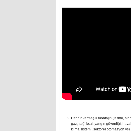
Her tür karmaşık montajın (ısıtma, sıhhi
gaz, sağlıksal, yangın güvenliği, hav
klima sistemi, sektörel otomasyon vs)