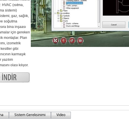
r: HVAC (ısıtma,
ma sistemi)
stemi, gaz, sağlık,
 ve soğutma
sıra bina inşaası
amalar için gereken
ik montajlar. Plan
ımı, izometrik
esitler gibi
anıcının karmaşık
ir yazılım
sını olası kılıyor.
rma
Sistem Gereksinimi
Video