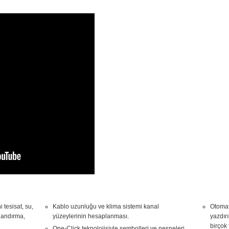
 tesisat, su,
Kablo uzunluğu ve klima sistemi kanal
Otomat
alandırma,
yüzeylerinin hesaplanması.
yazdırı
birçok 
One-Click teknolojisiyle sembolleri ve nesneleri