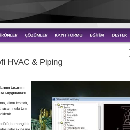
fi HVAC & Piping
larının tasarımı
 CAD-uygulaması.
ma, klima tesisatı,
 sistemi gibi tüm
eklenir.
dülü, herhangi bir
 olası kılacak nesne