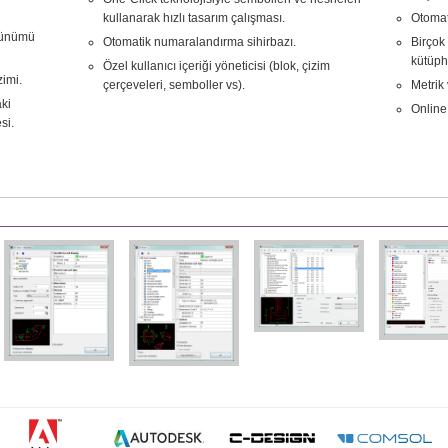
kullanarak hızlı tasarım çalışması.
Otomat
örünümü
Otomatik numaralandırma sihirbazı.
Birçok 
kütüph
Özel kullanıcı içeriği yöneticisi (blok, çizim
zimi.
çerçeveleri, semboller vs).
Metrik
aki
Online
si.