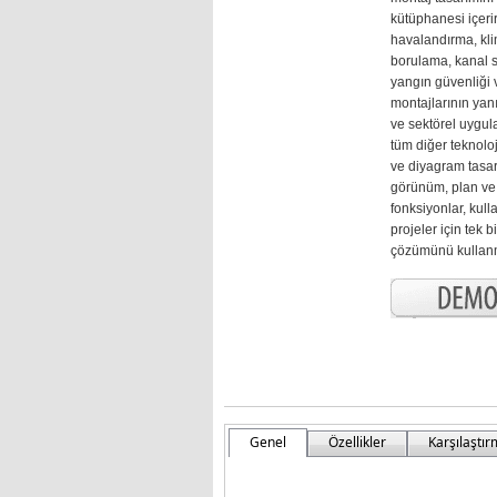
kütüphanesi içeri
havalandırma, kli
borulama, kanal si
yangın güvenliği
montajlarının yanı
ve sektörel uygul
tüm diğer teknoloj
ve diyagram tasar
görünüm, plan ve k
fonksiyonlar, kull
projeler için tek b
çözümünü kullanma
Genel
Özellikler
Karşılaştı