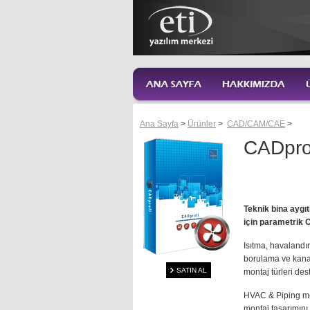
Ana Sayfa
>
Ürünler
>
CAD/CAM/CAE
>
CADpro
Teknik bina aygıt
için parametrik
Isıtma, havalandır
borulama ve kanal
SATIN AL
montaj türleri dest
HVAC & Piping mo
montaj tasarımını