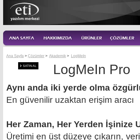
Ana Sayfa
>
Çözümler
>
Akademik
>
LogMeIn
LogMeIn Pro
SATIN AL
Aynı anda iki yerde olma özgür
En güvenilir uzaktan erişim aracı
Her Zaman, Her Yerden İşinize 
Üretimi en üst düzeye çıkarın, verim