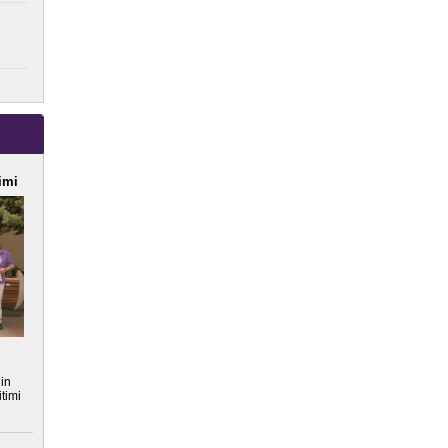
imi
nin
timi