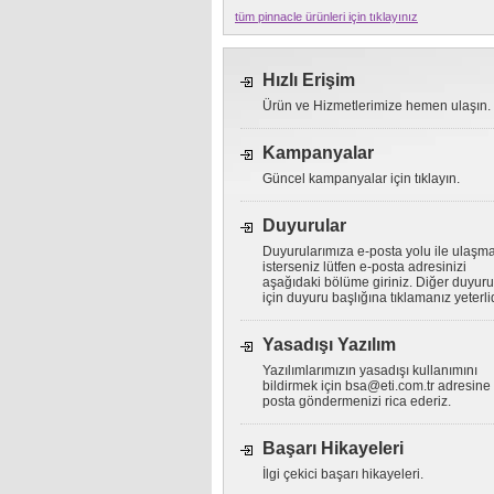
tüm pinnacle ürünleri için tıklayınız
Hızlı Erişim
Ürün ve Hizmetlerimize hemen ulaşın.
Kampanyalar
Güncel kampanyalar için tıklayın.
Duyurular
Duyurularımıza e-posta yolu ile ulaşm
isterseniz lütfen e-posta adresinizi
aşağıdaki bölüme giriniz. Diğer duyuru
için duyuru başlığına tıklamanız yeterlid
Yasadışı Yazılım
Yazılımlarımızın yasadışı kullanımını
bildirmek için
bsa@eti.com.tr
adresine 
posta göndermenizi rica ederiz.
Başarı Hikayeleri
İlgi çekici başarı hikayeleri.