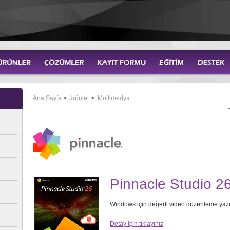
Ana Sayfa
>
Ürünler
>
Multimedya
Pinnacle Studio 2
Windows için değerli video düzenleme yazı
Detay için tıklayınız