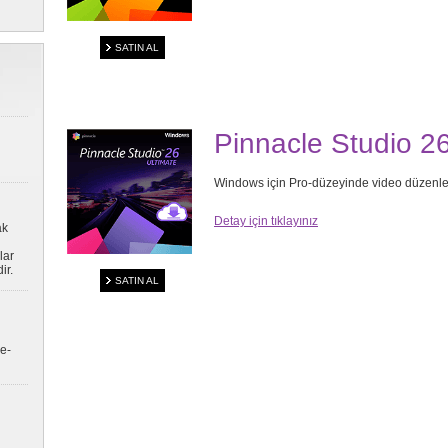
SATIN AL
Pinnacle Studio 26
Windows için Pro-düzeyinde video düzenle
Detay için tıklayınız
ak
lar
ir.
SATIN AL
e-