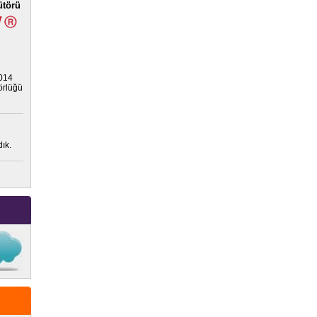
ütörü
2014
törlüğü
ık.