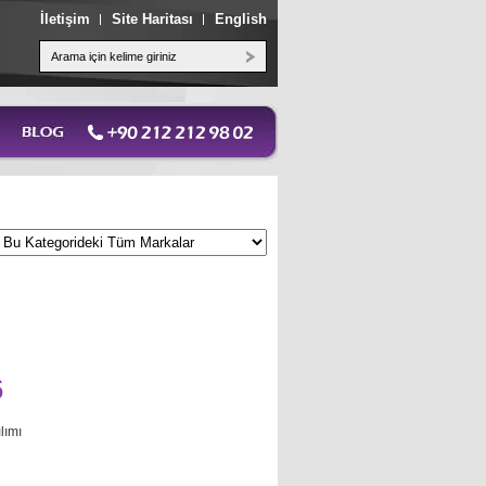
İletişim
Site Haritası
English
6
lımı