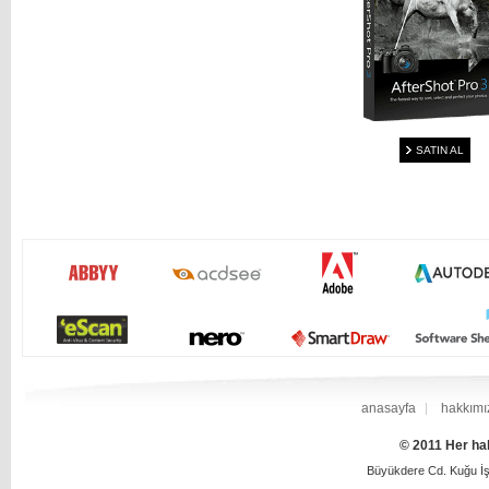
SATIN AL
anasayfa
hakkımı
© 2011 Her hak
Büyükdere Cd. Kuğu İş 