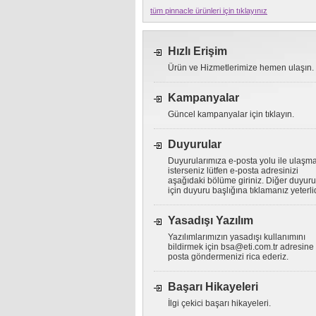
tüm pinnacle ürünleri için tıklayınız
Hızlı Erişim
Ürün ve Hizmetlerimize hemen ulaşın.
Kampanyalar
Güncel kampanyalar için tıklayın.
Duyurular
Duyurularımıza e-posta yolu ile ulaşm
isterseniz lütfen e-posta adresinizi
aşağıdaki bölüme giriniz. Diğer duyuru
için duyuru başlığına tıklamanız yeterlid
Yasadışı Yazılım
Yazılımlarımızın yasadışı kullanımını
bildirmek için
bsa@eti.com.tr
adresine 
posta göndermenizi rica ederiz.
Başarı Hikayeleri
İlgi çekici başarı hikayeleri.