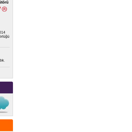
ütörü
2014
törlüğü
ık.