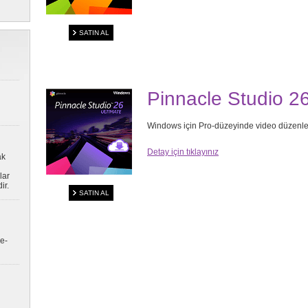
SATIN AL
Pinnacle Studio 26
Windows için Pro-düzeyinde video düzenle
Detay için tıklayınız
ak
lar
ir.
SATIN AL
e-