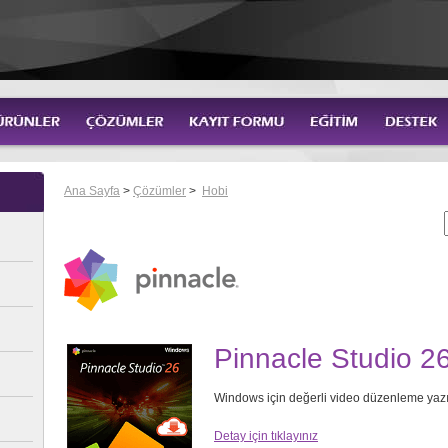
Ana Sayfa
>
Çözümler
>
Hobi
Pinnacle Studio 2
Windows için değerli video düzenleme yazı
Detay için tıklayınız