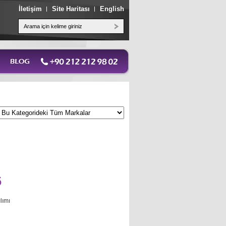
İletişim
Site Haritası
English
6
lımı