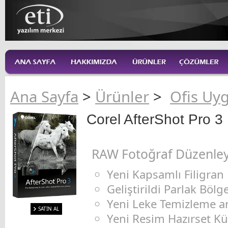
Ana Sayfa
>
Ürünler
>
Ofis Uy
Corel AfterShot Pro 3
RAW Fotoğraf Düzenley
Yeni Kapsamlı Filigran
Geliştirildi Parlak Böl
Yeni Leke Temizleme ar
SATIN AL
Yeni Resim Hazırset K