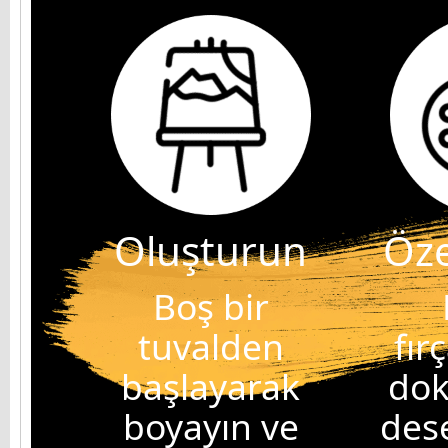
Oluşturun
Öze
Boş bir
tuvalden
fır
başlayarak
dok
boyayın ve
dese