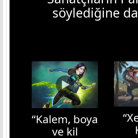
söylediğine d
“X
“Kalem, boya
ve kil