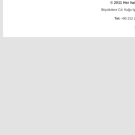
© 2011 Her hak
Büyükdere Cd. Kuğu İş 
Tel:
+90 212 