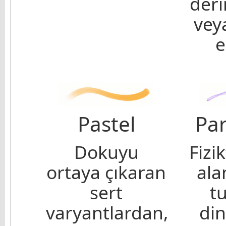
deri
vey
e
Pastel
Par
Dokuyu
Fizi
ortaya çıkaran
alan
sert
tu
varyantlardan,
din