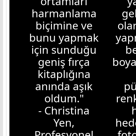
ortamları
y
harmanlama
ge
biçimine ve
ola
bunu yapmak
yap
için sunduğu
be
geniş fırça
boya
kitaplığına
anında aşık
pü
oldum."
ren
- Christina
Yen,
hed
Profesyonel
fot