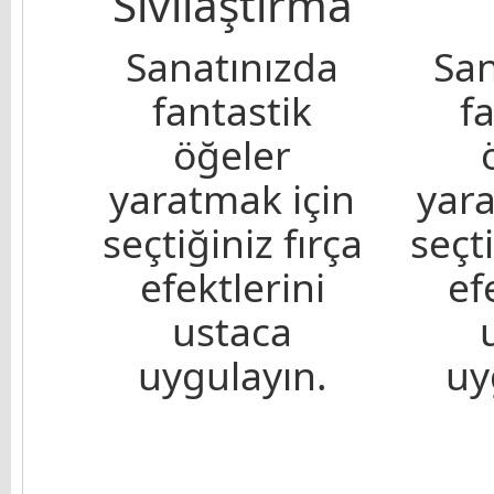
Sıvılaştırma
Sanatınızda
San
fantastik
f
öğeler
yaratmak için
yara
seçtiğiniz fırça
seçti
efektlerini
ef
ustaca
uygulayın.
uy