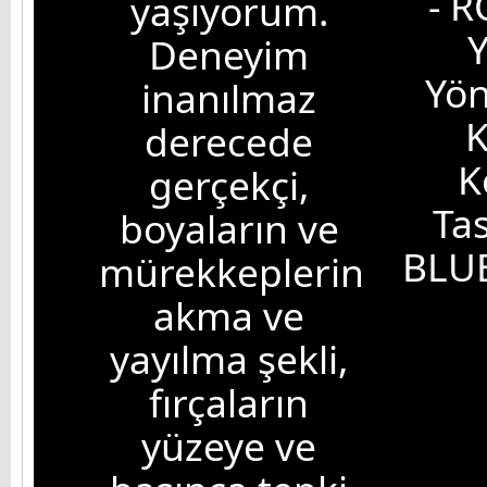
- R
yaşıyorum.
Y
Deneyim
Yö
inanılmaz
K
derecede
K
gerçekçi,
Ta
boyaların ve
BLU
mürekkeplerin
akma ve
yayılma şekli,
fırçaların
yüzeye ve