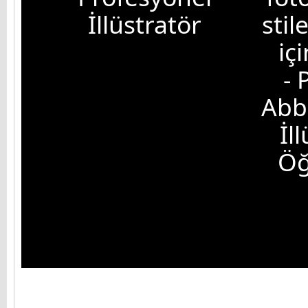
İllüstratör
sti
içi
- 
Abb
İl
Öğ