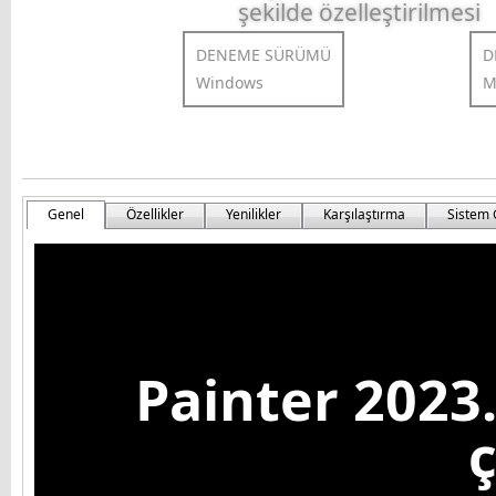
şekilde özelleştirilmesi
DENEME SÜRÜMÜ
D
Windows
M
Genel
Özellikler
Yenilikler
Karşılaştırma
Sistem 
Painter 2023.
ç