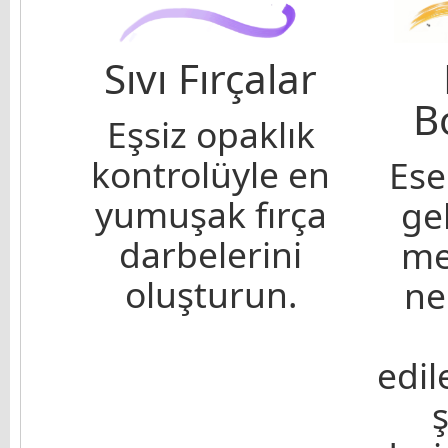
Sıvı Fırçalar
B
Eşsiz opaklık
kontrolüyle en
Ese
yumuşak fırça
ge
darbelerini
me
oluşturun.
ne
edi