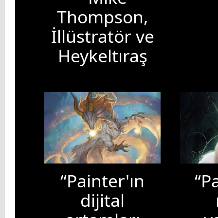
Thompson,
İllüstratör ve
Heykeltıraş
“Painter'ın
“Pa
dijital