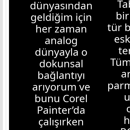
Ta
dünyasından
bir
geldiğim için
tür 
her zaman
esk
analog
te
dünyayla o
Tüm 
dokunsal
a
bağlantıyı
parm
arıyorum ve
bunu Corel
Painter’da
h
çalışırken