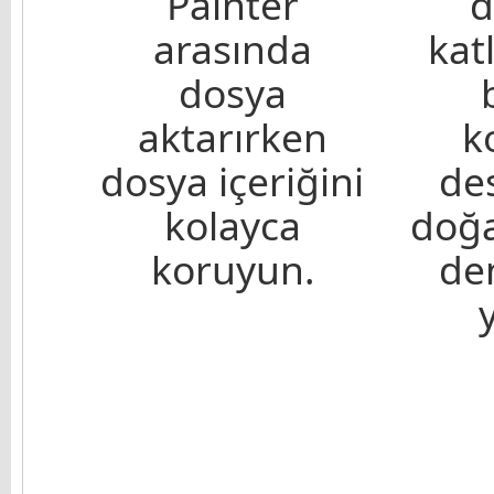
Painter
d
arasında
kat
dosya
aktarırken
k
dosya içeriğini
de
kolayca
doğ
koruyun.
de
y