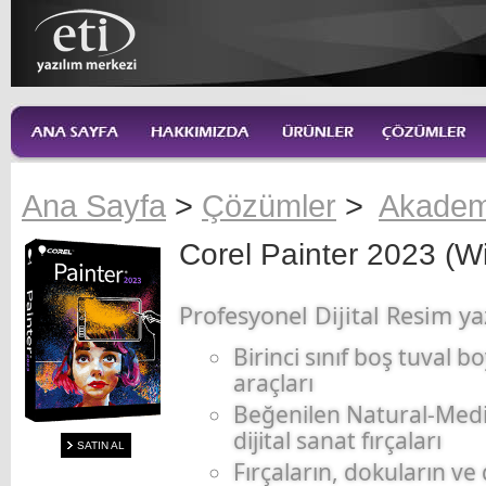
Ana Sayfa
>
Çözümler
>
Akadem
Corel Painter 2023 (W
Profesyonel Dijital Resim ya
Birinci sınıf boş tuval 
araçları
Beğenilen Natural-Med
dijital sanat fırçaları
SATIN AL
Fırçaların, dokuların ve 