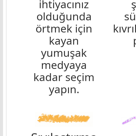
ihtiyacınız
olduğunda
sü
örtmek için
kıvrı
kayan
yumuşak
medyaya
kadar seçim
yapın.