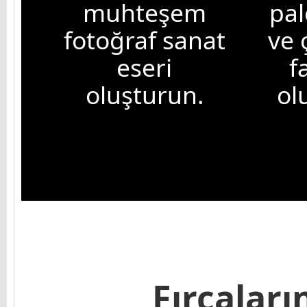
muhteşem
pal
fotoğraf sanat
ve 
eseri
f
oluşturun.
ol
Fırçaları