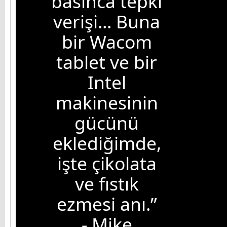
basınca tepki
verişi... Buna
bir Wacom
tablet ve bir
Intel
makinesinin
gücünü
eklediğimde,
işte çikolata
ve fıstık
ezmesi anı.”
- Mike