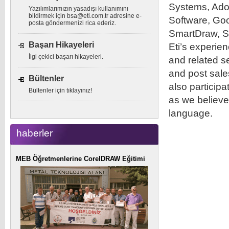
Systems, Ado
Yazılımlarımızın yasadışı kullanımını
bildirmek için
bsa@eti.com.tr
adresine e-
Software, Go
posta göndermenizi rica ederiz.
SmartDraw, S
Başarı Hikayeleri
Eti’s experie
İlgi çekici başarı hikayeleri.
and related s
and post sales
Bültenler
also particip
Bültenler için tıklayınız!
as we believe
language.
haberler
MEB Öğretmenlerine CorelDRAW Eğitimi