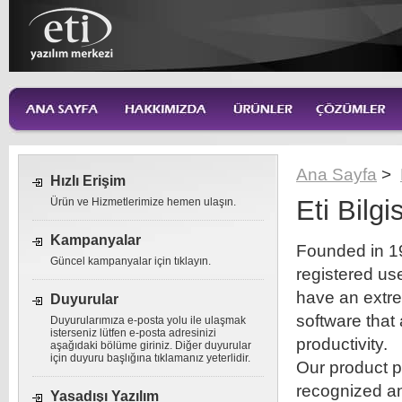
Ana Sayfa
>
Hızlı Erişim
Eti Bilgi
Ürün ve Hizmetlerimize hemen ulaşın.
Kampanyalar
Founded in 19
Güncel kampanyalar için tıklayın.
registered us
have an extre
Duyurular
software that
Duyurularımıza e-posta yolu ile ulaşmak
isterseniz lütfen e-posta adresinizi
productivity.
aşağıdaki bölüme giriniz. Diğer duyurular
için duyuru başlığına tıklamanız yeterlidir.
Our product p
recognized a
Yasadışı Yazılım