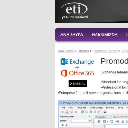
Ana Sayfa
>
Ürünler
>
Network/Server
>
Pr
Promod
Exchange tabanlı 
•Standard for sin
SATIN AL
•Professional for
•Enterprise for multi-server organizations. In 