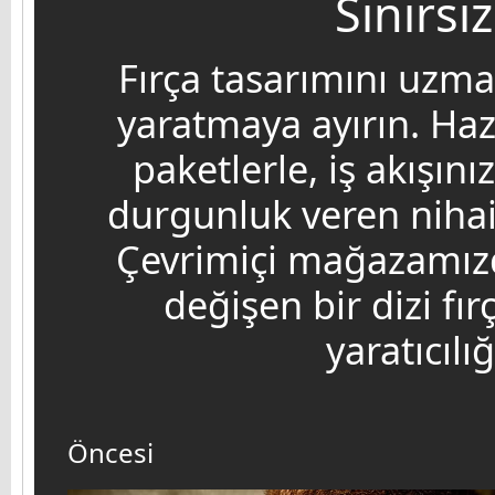
Sınırs
Fırça tasarımını uzma
yaratmaya ayırın. Ha
paketlerle, iş akışını
durgunluk veren nihai 
Çevrimiçi mağazamızd
değişen bir dizi fır
yaratıcılı
Öncesi