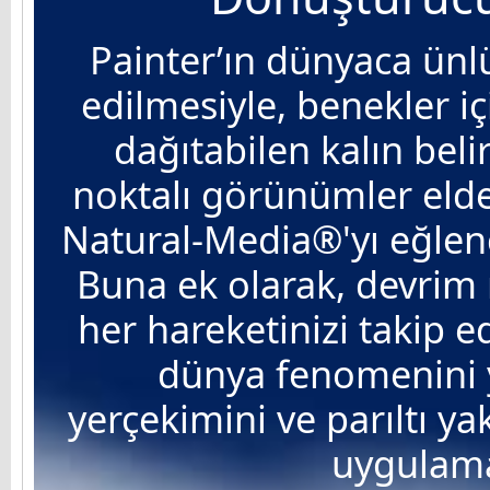
Painter’ın dünyaca ünl
edilmesiyle, benekler iç
dağıtabilen kalın belir
noktalı görünümler elde e
Natural-Media®'yı eğlenc
Buna ek olarak, devrim n
her hareketinizi takip 
dünya fenomenini y
yerçekimini ve parıltı ya
uygulaman