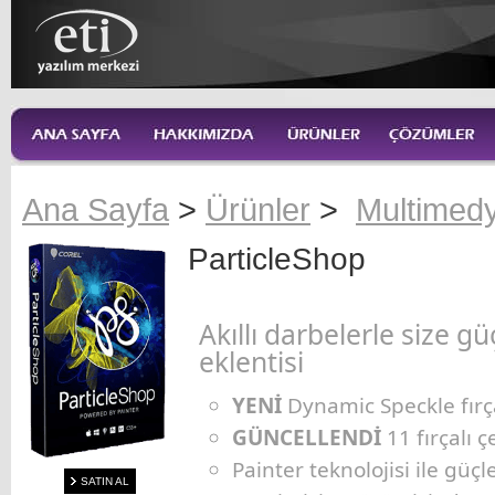
Ana Sayfa
>
Ürünler
>
Multimed
ParticleShop
Akıllı darbelerle size g
eklentisi
YENİ
Dynamic Speckle fırç
GÜNCELLENDİ
11 fırçalı 
Painter teknolojisi ile güçl
SATIN AL