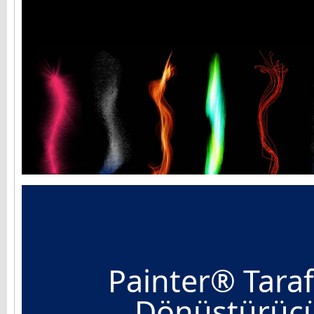
Painter® Tara
Dönüştürücü 