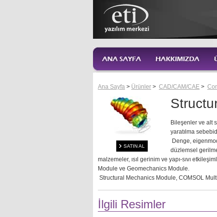
Ana Sayfa
>
Ürünler
>
CAD/CAM/CAE
>
Co
Structu
Bileşenler ve alt
yaratılma sebebidi
Denge, eigenmode,
SATIN AL
düzlemsel gerilme
malzemeler, ısıl gerinim ve yapı-sıvı etkileşim
Module ve Geomechanics Module.
Structural Mechanics Module, COMSOL Multiphy
İlgili Resimler