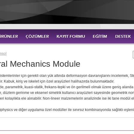
msol
ral Mechanics Module
 sistemlerinler için gerekli olan yük altında deformasyon davranışlarını incelemek, 
r. Kabuk, kiriş ve iskelet için özel arayüzleri halihazırda bulunmaktadır.
 parametrik, kuasi-statik, frekans-tepki ve ön gerilmeli olmak üzere geniş alanda 
, düzlem gerinme ve eksenel simetrik kullanıcı arayüzleri sayesinde geometrik non-
leri kolaylıkla ele alınabilir. Non-lineer malzemelerin analizinde ise iki tane modül e
sics ve diğer uygulama özel modüller ile sınırsız kombinasyonda sağlıklı eşlenik