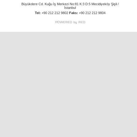
Büyükdere Cd. Kuğu İş Merkezi No:81 K:3 D:5 Mecidiyeköy Şişli /
İstanbul
Tel:
+90 212 212 9802
Faks:
+90 212 212 9804