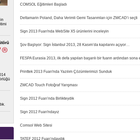
COMSOL Eğitimleri Başladı
Deltamarin Poland, Daha Verimli Gemi Tasarımları için ZWCAD’i seçti
nin
timi
Sign 2013 Fuarı'nda WebSite X5 ürünlerini inceleyin
ütörü
Şov Başlıyor: Sign İstanbul 2013, 28 Kasım’da kapılarını açıyor…
FESPA Eurasia 2013, ilk defa yapılan başarılı bir fuarın ardından sona e
Printtek 2013 Fuarı'nda Yazılım Çözümlerimizi Sunduk
2014
törlüğü
ZWCAD Touch Fotoğraf Yarışması
Sign 2012 Fuarı’nda Birlikteydik
ık.
Sign 2012 Fuarı'ndayız
Comsol Web Sitesi
TATEF 2012 Fuarı’ndaydık