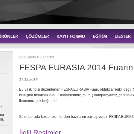
Ana Sayfa
>
Haberler
FESPA EURASIA 2014 Fuarını
17.12.2014
Bu yıl ikincisi düzenlenen FESPA EURASIA Fuarı, oldukça renkli geçti. 
buluşma fırsatımız oldu. Hediyelerimiz, müthiş kampanyamız, çarkıfele
ikramımız çok beğenildi.
ak
lar
Sözü burada kesip resimlerden bazılarını paylaşıyoruz. FESPA EURASI
ir.
İlgili Resimler